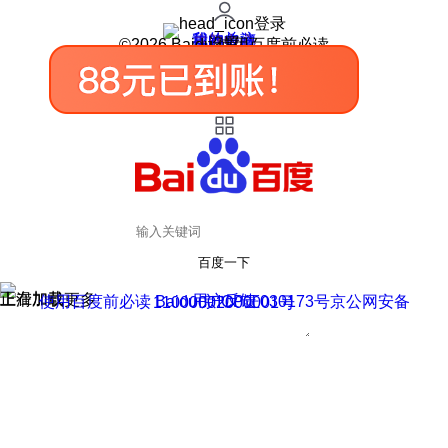
登录
我的关注
我的收藏
皮肤中心
用户反馈
设置
©2026 Baidu 使用百度前必读
百度一下
正在加载
上滑加载更多
用户反馈
使用百度前必读 Baidu 京ICP证030173号
京公网安备11000002000001号