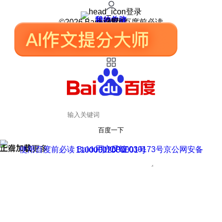
登录
我的关注
我的收藏
皮肤中心
用户反馈
设置
©2026 Baidu 使用百度前必读
百度一下
正在加载
上滑加载更多
用户反馈
使用百度前必读 Baidu 京ICP证030173号
京公网安备11000002000001号