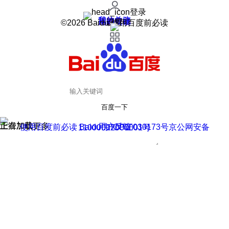
登录
我的关注
我的收藏
皮肤中心
用户反馈
设置
©2026 Baidu 使用百度前必读
百度一下
正在加载
上滑加载更多
用户反馈
使用百度前必读 Baidu 京ICP证030173号
京公网安备11000002000001号