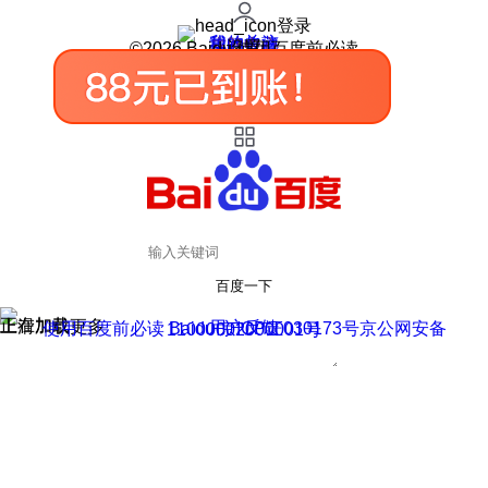
登录
我的关注
我的收藏
皮肤中心
用户反馈
设置
©2026 Baidu 使用百度前必读
百度一下
正在加载
上滑加载更多
用户反馈
使用百度前必读 Baidu 京ICP证030173号
京公网安备11000002000001号