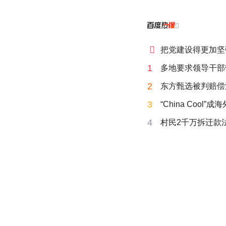


把党建设得更加坚
1
多地要求领导干部
2
东方甄选被判赔偿
3
“China Cool”
4
村民2千万拆迁款法