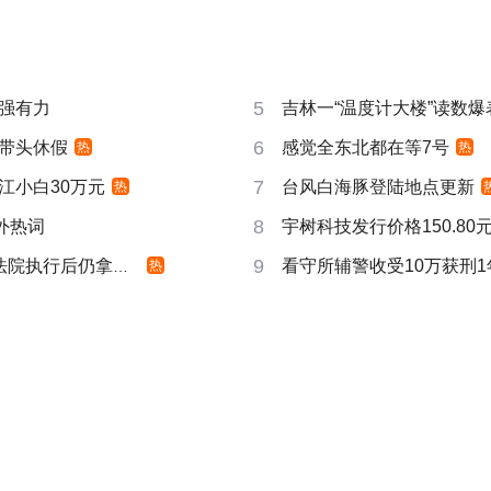
5
强有力
吉林一“温度计大楼”读数爆
6
带头休假
感觉全东北都在等7号
热
热
7
江小白30万元
台风白海豚登陆地点更新
热
8
成海外热词
宇树科技发行价格150.80元
9
院执行后仍拿不到
看守所辅警收受10万获刑1
热