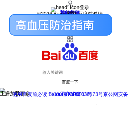
登录
我的关注
我的收藏
皮肤中心
用户反馈
设置
©2026 Baidu 使用百度前必读
百度一下
正在加载
上滑加载更多
用户反馈
使用百度前必读 Baidu 京ICP证030173号
京公网安备11000002000001号