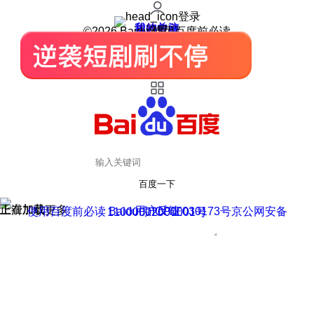
登录
我的关注
我的收藏
皮肤中心
用户反馈
设置
©2026 Baidu 使用百度前必读
百度一下
正在加载
上滑加载更多
用户反馈
使用百度前必读 Baidu 京ICP证030173号
京公网安备11000002000001号