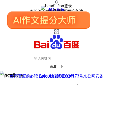
登录
我的关注
我的收藏
皮肤中心
用户反馈
设置
©2026 Baidu 使用百度前必读
百度一下
正在加载
上滑加载更多
用户反馈
使用百度前必读 Baidu 京ICP证030173号
京公网安备11000002000001号