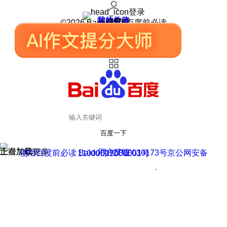
登录
我的关注
我的收藏
皮肤中心
用户反馈
设置
©2026 Baidu 使用百度前必读
百度一下
正在加载
上滑加载更多
用户反馈
使用百度前必读 Baidu 京ICP证030173号
京公网安备11000002000001号