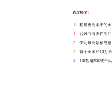


构建更高水平的全
1
台风白海豚在浙江
2
伊朗最高领袖与总
3
首个全国产10万卡
4
13吨消防车被台