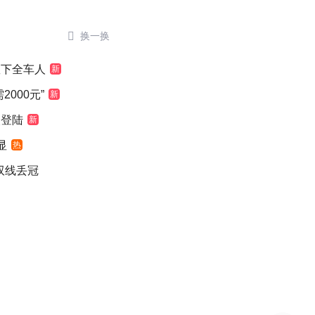

换一换
救下全车人
新
000元”
新
次登陆
新
显
热
双线丢冠