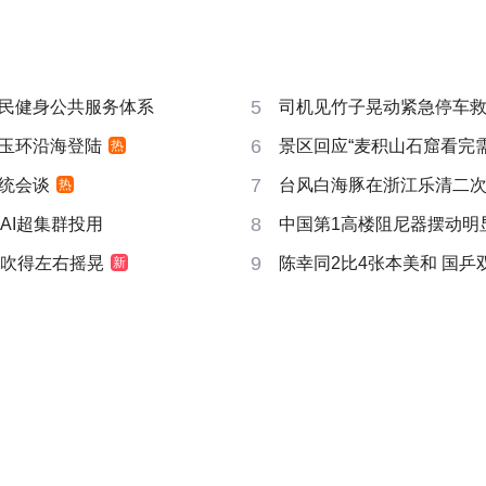
5
民健身公共服务体系
司机见竹子晃动紧急停车
6
玉环沿海登陆
景区回应“麦积山石窟看完需2
热
7
统会谈
台风白海豚在浙江乐清二
热
8
AI超集群投用
中国第1高楼阻尼器摆动明
9
风吹得左右摇晃
陈幸同2比4张本美和 国乒
新