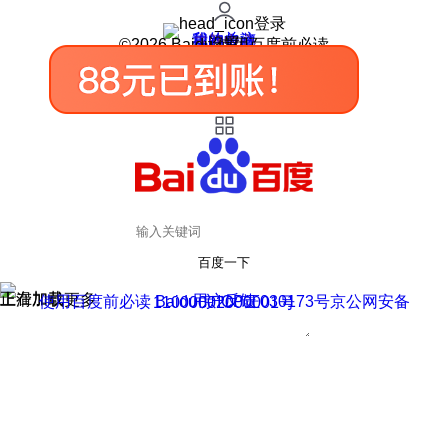
登录
我的关注
我的收藏
皮肤中心
用户反馈
设置
©2026 Baidu 使用百度前必读
百度一下
正在加载
上滑加载更多
用户反馈
使用百度前必读 Baidu 京ICP证030173号
京公网安备11000002000001号