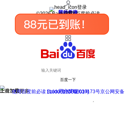
登录
我的关注
我的收藏
皮肤中心
用户反馈
设置
©2026 Baidu 使用百度前必读
百度一下
正在加载
上滑加载更多
用户反馈
使用百度前必读 Baidu 京ICP证030173号
京公网安备11000002000001号