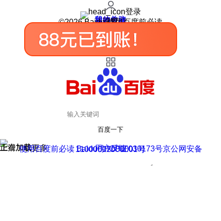
登录
我的关注
我的收藏
皮肤中心
用户反馈
设置
©2026 Baidu 使用百度前必读
百度一下
正在加载
上滑加载更多
用户反馈
使用百度前必读 Baidu 京ICP证030173号
京公网安备11000002000001号