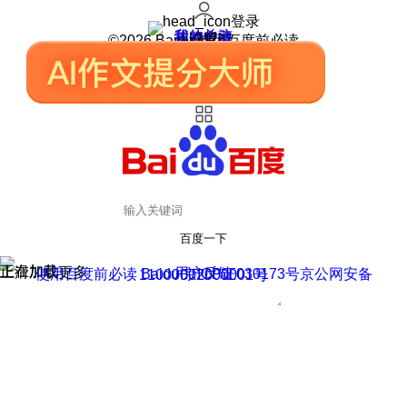
登录
我的关注
我的收藏
皮肤中心
用户反馈
设置
©2026 Baidu 使用百度前必读
百度一下
正在加载
上滑加载更多
用户反馈
使用百度前必读 Baidu 京ICP证030173号
京公网安备11000002000001号