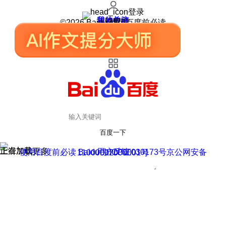
登录
我的关注
我的收藏
皮肤中心
用户反馈
设置
©2026 Baidu 使用百度前必读
百度一下
正在加载
上滑加载更多
用户反馈
使用百度前必读 Baidu 京ICP证030173号
京公网安备11000002000001号