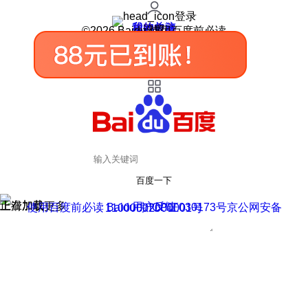
登录
我的关注
我的收藏
皮肤中心
用户反馈
设置
©2026 Baidu 使用百度前必读
百度一下
正在加载
上滑加载更多
用户反馈
使用百度前必读 Baidu 京ICP证030173号
京公网安备11000002000001号