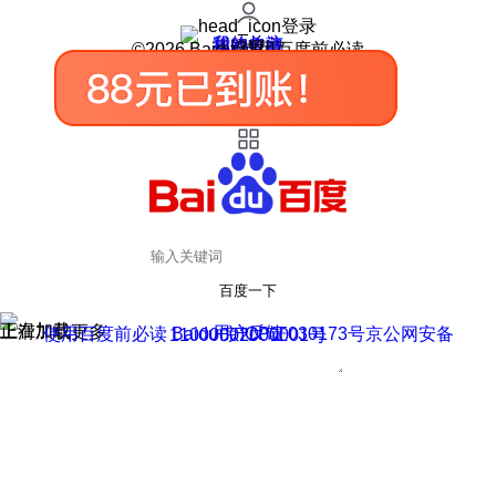
登录
我的关注
我的收藏
皮肤中心
用户反馈
设置
©2026 Baidu 使用百度前必读
百度一下
正在加载
上滑加载更多
用户反馈
使用百度前必读 Baidu 京ICP证030173号
京公网安备11000002000001号