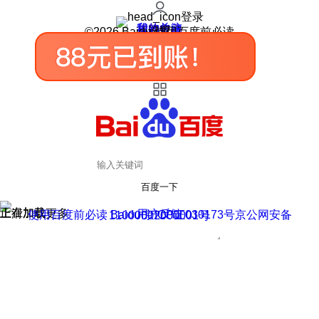
登录
我的关注
我的收藏
皮肤中心
用户反馈
设置
©2026 Baidu 使用百度前必读
百度一下
正在加载
上滑加载更多
用户反馈
使用百度前必读 Baidu 京ICP证030173号
京公网安备11000002000001号