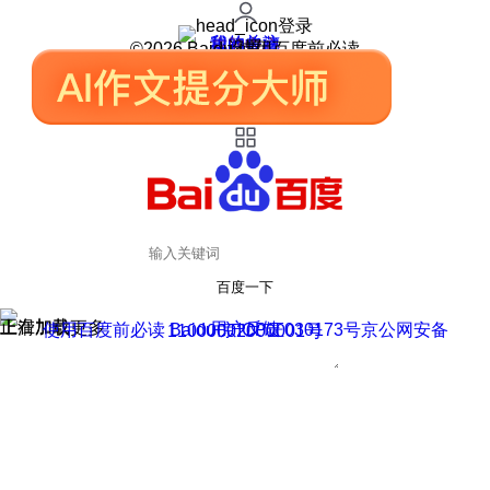
登录
我的关注
我的收藏
皮肤中心
用户反馈
设置
©2026 Baidu 使用百度前必读
百度一下
正在加载
上滑加载更多
用户反馈
使用百度前必读 Baidu 京ICP证030173号
京公网安备11000002000001号