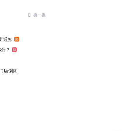

换一换
”通知
热
8分？
新
后门店倒闭