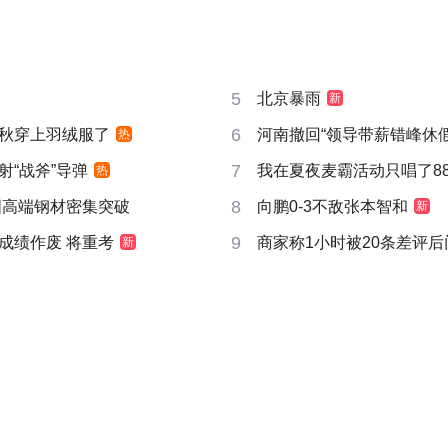
5
北京暴雨
新
6
秋穿上羽绒服了
河南撤回“领导带薪错峰休假
热
7
射“战斧”导弹
我在夏夜麦霸活动只唱了8
热
8
国高端钢材密集突破
向鹏0-3不敌张本智和
新
9
成绩作废 将重考
商家称1小时被20条差评
新