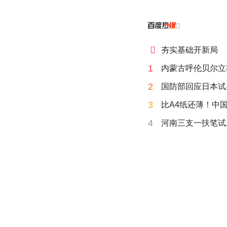


夯实基础开新局
1
内蒙古呼伦贝尔立
2
国防部回应日本试
3
比A4纸还薄！中
4
河南三支一扶笔试