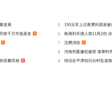
5
量发展
150元车上过夜费到底谁被
6
告导致千万市值蒸发
检测列车撞人致11死2伤 
热
7
沈腾演技
热
热
8
河南刑案嫌犯被抓 逃窜时
9
孙亚鹏亮相
情侣在平潭拍日出时坠崖
新