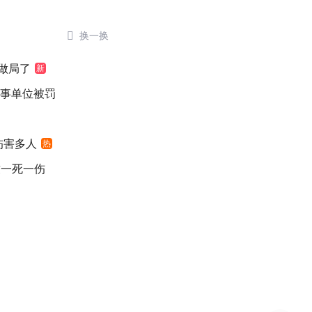

换一换
做局了
新
涉事单位被罚
伤害多人
热
致一死一伤