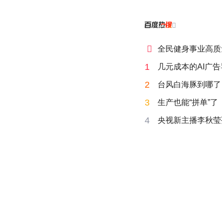


全民健身事业高质
1
几元成本的AI广
2
台风白海豚到哪了
3
生产也能“拼单”了
4
央视新主播李秋莹