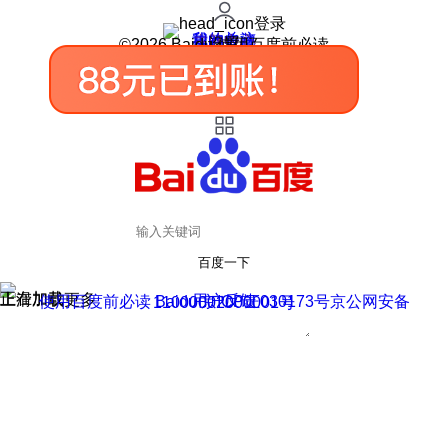
登录
我的关注
我的收藏
皮肤中心
用户反馈
设置
©2026 Baidu 使用百度前必读
百度一下
正在加载
上滑加载更多
用户反馈
使用百度前必读 Baidu 京ICP证030173号
京公网安备11000002000001号