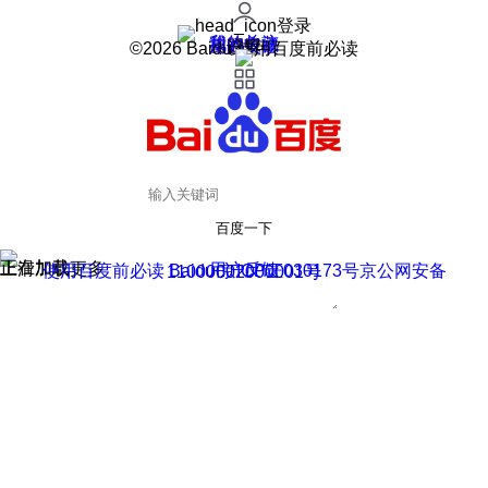
登录
我的关注
我的收藏
皮肤中心
用户反馈
设置
©2026 Baidu 使用百度前必读
百度一下
正在加载
上滑加载更多
用户反馈
使用百度前必读 Baidu 京ICP证030173号
京公网安备11000002000001号