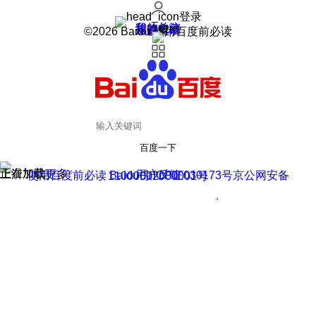
登录
我的关注
我的收藏
皮肤中心
用户反馈
设置
©2026 Baidu 使用百度前必读
百度一下
正在加载
上滑加载更多
用户反馈
使用百度前必读 Baidu 京ICP证030173号
京公网安备11000002000001号