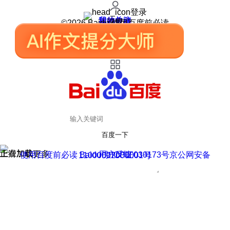
登录
我的关注
我的收藏
皮肤中心
用户反馈
设置
©2026 Baidu 使用百度前必读
百度一下
正在加载
上滑加载更多
用户反馈
使用百度前必读 Baidu 京ICP证030173号
京公网安备11000002000001号