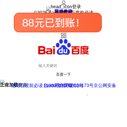
登录
我的关注
我的收藏
皮肤中心
用户反馈
设置
©2026 Baidu 使用百度前必读
百度一下
正在加载
上滑加载更多
用户反馈
使用百度前必读 Baidu 京ICP证030173号
京公网安备11000002000001号