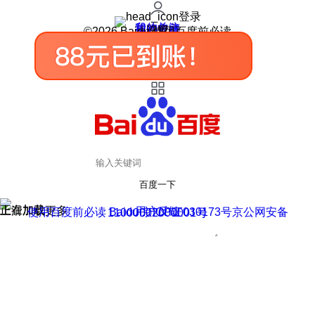
登录
我的关注
我的收藏
皮肤中心
用户反馈
设置
©2026 Baidu 使用百度前必读
百度一下
正在加载
上滑加载更多
用户反馈
使用百度前必读 Baidu 京ICP证030173号
京公网安备11000002000001号