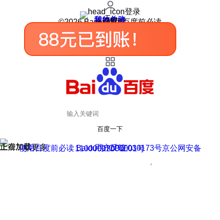
登录
我的关注
我的收藏
皮肤中心
用户反馈
设置
©2026 Baidu 使用百度前必读
百度一下
正在加载
上滑加载更多
用户反馈
使用百度前必读 Baidu 京ICP证030173号
京公网安备11000002000001号