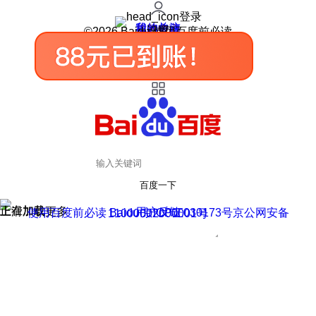
登录
我的关注
我的收藏
皮肤中心
用户反馈
设置
©2026 Baidu 使用百度前必读
百度一下
正在加载
上滑加载更多
用户反馈
使用百度前必读 Baidu 京ICP证030173号
京公网安备11000002000001号