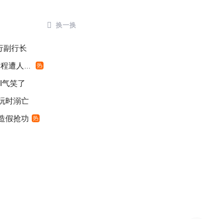

换一换
银行副行长
遭人利用
热
I气笑了
游玩时溺亡
”造假抢功
热