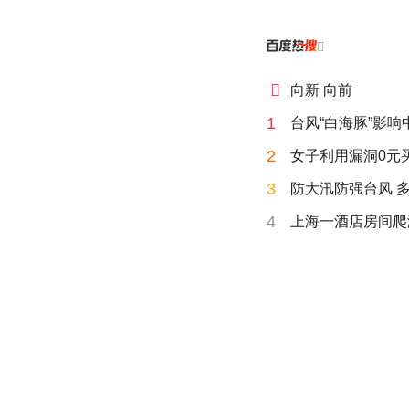


向新 向前
1
台风“白海豚”影
2
女子利用漏洞0元
3
防大汛防强台风 
4
上海一酒店房间爬满