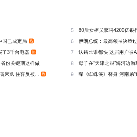
5
80后女柜员获聘4200亿
6
响中国已成定局
伊朗总统：最高领袖决策过程
热
7
买了3千台电器
认错比谁都快 这届用户被A
热
8
多省份关键期这样做
母子在“天津之眼”海河边
9
床虱 住客反被怼
曝《蜘蛛侠》替身“河南弟
热