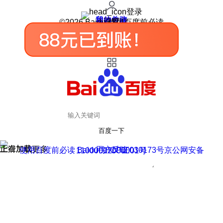
登录
我的关注
我的收藏
皮肤中心
用户反馈
设置
©2026 Baidu 使用百度前必读
百度一下
正在加载
上滑加载更多
用户反馈
使用百度前必读 Baidu 京ICP证030173号
京公网安备11000002000001号