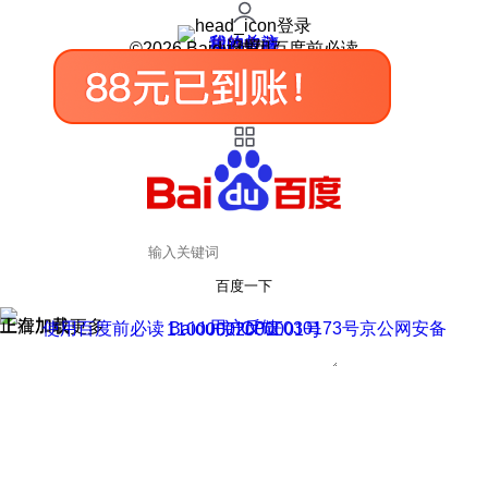
登录
我的关注
我的收藏
皮肤中心
用户反馈
设置
©2026 Baidu 使用百度前必读
百度一下
正在加载
上滑加载更多
用户反馈
使用百度前必读 Baidu 京ICP证030173号
京公网安备11000002000001号