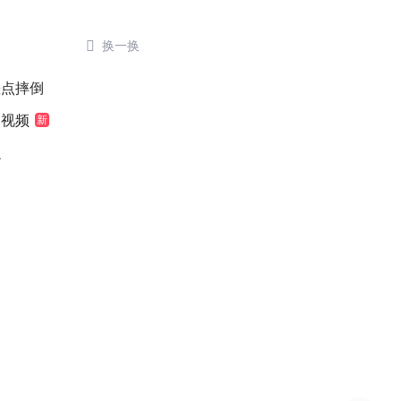

换一换
差点摔倒
袖视频
新
么