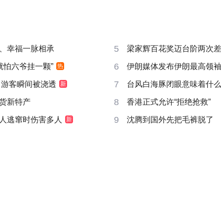
5
、幸福一脉相承
梁家辉百花奖迈台阶两次
6
就怕六爷挂一颗”
伊朗媒体发布伊朗最高领
热
7
 游客瞬间被浇透
台风白海豚闭眼意味着什
新
8
货新特产
香港正式允许“拒绝抢救”
9
人逃窜时伤害多人
沈腾到国外先把毛裤脱了
新