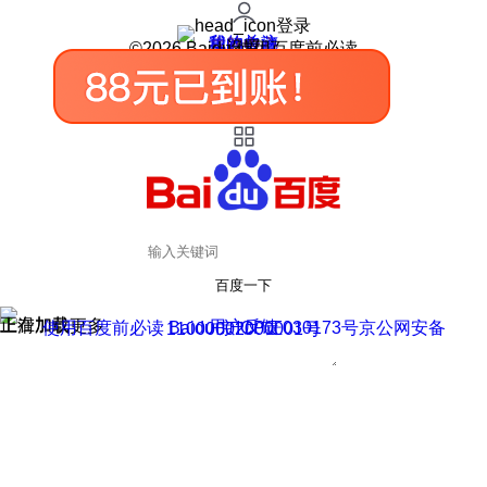
登录
我的关注
我的收藏
皮肤中心
用户反馈
设置
©2026 Baidu 使用百度前必读
百度一下
正在加载
上滑加载更多
用户反馈
使用百度前必读 Baidu 京ICP证030173号
京公网安备11000002000001号