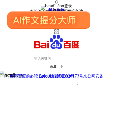
登录
我的关注
我的收藏
皮肤中心
用户反馈
设置
©2026 Baidu 使用百度前必读
百度一下
正在加载
上滑加载更多
用户反馈
使用百度前必读 Baidu 京ICP证030173号
京公网安备11000002000001号