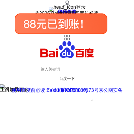
登录
我的关注
我的收藏
皮肤中心
用户反馈
设置
©2026 Baidu 使用百度前必读
百度一下
正在加载
上滑加载更多
用户反馈
使用百度前必读 Baidu 京ICP证030173号
京公网安备11000002000001号