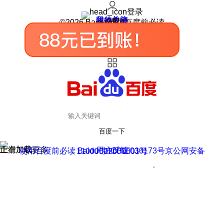
登录
我的关注
我的收藏
皮肤中心
用户反馈
设置
©2026 Baidu 使用百度前必读
百度一下
正在加载
上滑加载更多
用户反馈
使用百度前必读 Baidu 京ICP证030173号
京公网安备11000002000001号