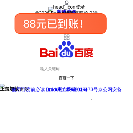
登录
我的关注
我的收藏
皮肤中心
用户反馈
设置
©2026 Baidu 使用百度前必读
百度一下
正在加载
上滑加载更多
用户反馈
使用百度前必读 Baidu 京ICP证030173号
京公网安备11000002000001号