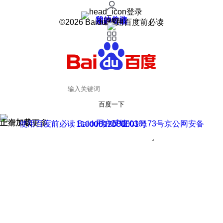
登录
我的关注
我的收藏
皮肤中心
用户反馈
设置
©2026 Baidu 使用百度前必读
百度一下
正在加载
上滑加载更多
用户反馈
使用百度前必读 Baidu 京ICP证030173号
京公网安备11000002000001号