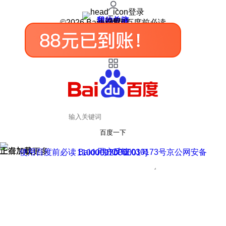
登录
我的关注
我的收藏
皮肤中心
用户反馈
设置
©2026 Baidu 使用百度前必读
百度一下
正在加载
上滑加载更多
用户反馈
使用百度前必读 Baidu 京ICP证030173号
京公网安备11000002000001号