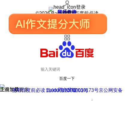
登录
我的关注
我的收藏
皮肤中心
用户反馈
设置
©2026 Baidu 使用百度前必读
百度一下
正在加载
上滑加载更多
用户反馈
使用百度前必读 Baidu 京ICP证030173号
京公网安备11000002000001号