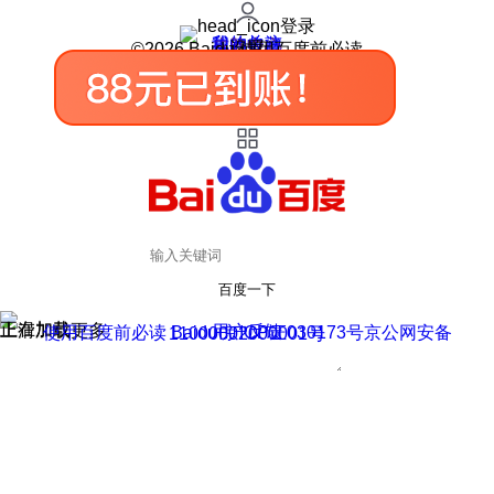
登录
我的关注
我的收藏
皮肤中心
用户反馈
设置
©2026 Baidu 使用百度前必读
百度一下
正在加载
上滑加载更多
用户反馈
使用百度前必读 Baidu 京ICP证030173号
京公网安备11000002000001号