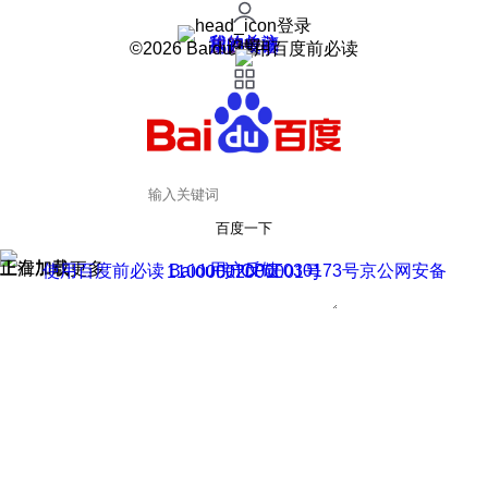
登录
我的关注
我的收藏
皮肤中心
用户反馈
设置
©2026 Baidu 使用百度前必读
百度一下
正在加载
上滑加载更多
用户反馈
使用百度前必读 Baidu 京ICP证030173号
京公网安备11000002000001号