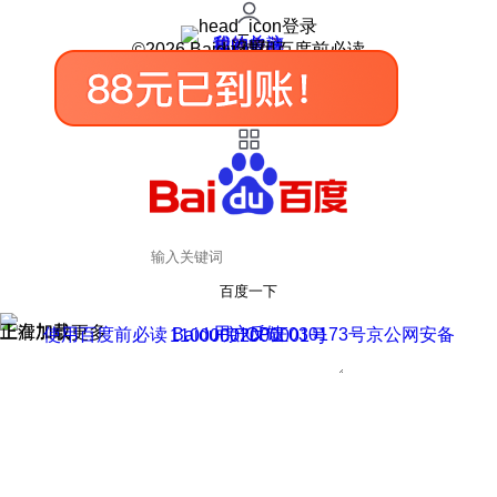
登录
我的关注
我的收藏
皮肤中心
用户反馈
设置
©2026 Baidu 使用百度前必读
百度一下
正在加载
上滑加载更多
用户反馈
使用百度前必读 Baidu 京ICP证030173号
京公网安备11000002000001号