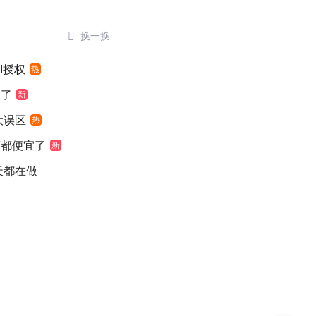

换一换
I授权
热
来了
新
大误区
热
萄都便宜了
新
天都在做