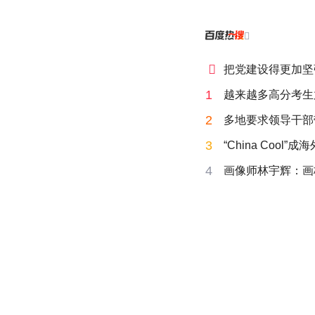


把党建设得更加坚
1
越来越多高分考生
2
多地要求领导干部
3
“China Cool”
4
画像师林宇辉：画梅