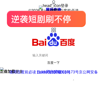
登录
我的关注
我的收藏
皮肤中心
用户反馈
设置
©2026 Baidu 使用百度前必读
百度一下
正在加载
上滑加载更多
用户反馈
使用百度前必读 Baidu 京ICP证030173号
京公网安备11000002000001号