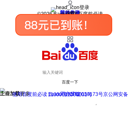
登录
我的关注
我的收藏
皮肤中心
用户反馈
设置
©2026 Baidu 使用百度前必读
百度一下
正在加载
上滑加载更多
用户反馈
使用百度前必读 Baidu 京ICP证030173号
京公网安备11000002000001号