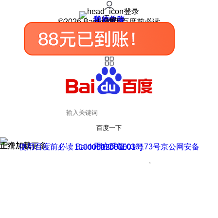
登录
我的关注
我的收藏
皮肤中心
用户反馈
设置
©2026 Baidu 使用百度前必读
百度一下
正在加载
上滑加载更多
用户反馈
使用百度前必读 Baidu 京ICP证030173号
京公网安备11000002000001号