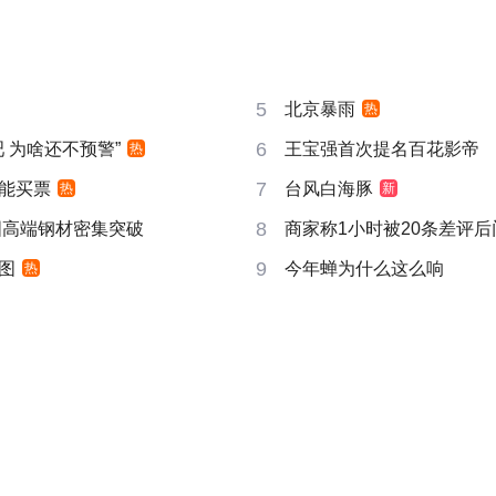
5
北京暴雨
热
6
吧 为啥还不预警”
王宝强首次提名百花影帝
热
7
能买票
台风白海豚
热
新
8
国高端钢材密集突破
商家称1小时被20条差评
9
图
今年蝉为什么这么响
热