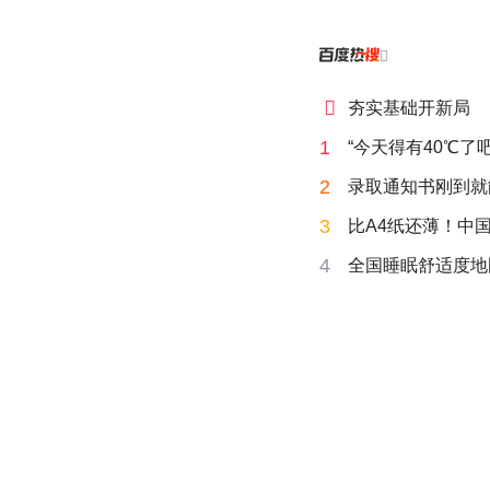


夯实基础开新局
1
“今天得有40℃了
2
录取通知书刚到就
3
比A4纸还薄！中
4
全国睡眠舒适度地