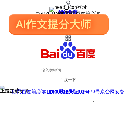
登录
我的关注
我的收藏
皮肤中心
用户反馈
设置
©2026 Baidu 使用百度前必读
百度一下
正在加载
上滑加载更多
用户反馈
使用百度前必读 Baidu 京ICP证030173号
京公网安备11000002000001号